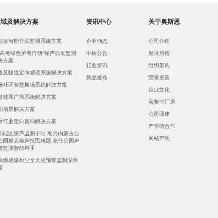
领域及解决方案
资讯中心
关于奥斯恩
欺凌智能音频监测系统方案
企业动态
公司介绍
，高考绿色护考行动”噪声自动监测
中标公告
发展历程
决方案
行业资讯
组织架构
路及隧道定向喊话系统解决方案
新品发布
荣誉资质
场社区智慧舞场系统解决方案
企业文化
慧校园广播系统解决方案
实验室厂房
园场景解决方案
公司团建
示行业定向音响解决方案
产学研合作
功能区噪声监测子站 助力内蒙古自
网站声明
公园攻克噪声扰民难题 充任公园声
警监测智能帮手
易燃易爆粉尘全天候预警监测应用
案