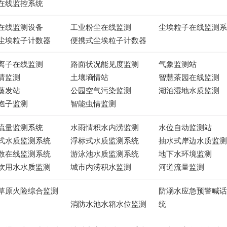
在线监控系统
在线监测设备
工业粉尘在线监测
尘埃粒子在线监测系
尘埃粒子计数器
便携式尘埃粒子计数器
离子在线监测
路面状况能见度监测
气象监测站
情监测
土壤墒情站
智慧茶园在线监测
蒸发站
公园空气污染监测
湖泊湿地水质监测
孢子监测
智能虫情监测
流量监测系统
水雨情积水内涝监测
水位自动监测站
式水质监测系统
浮标式水质监测系统
抽水式岸边水质监测
数在线监测系统
游泳池水质监测系统
地下水环境监测
饮用水水质监测
城市内涝积水监测
河道流量监测
草原火险综合监测
防溺水应急预警喊话
消防水池水箱水位监测
统