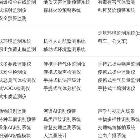
易爆粉尘在线监测
地质灾害监测预警系统
有毒有害气体监测
式辐射监测仪
森林火险预警系统
秸秆焚烧预警系统
安全预警监测
走航环境监测系统(
式环境监测系统
机器人走航监测系统
租车、公交车)
积尘负荷走航监测
移动式环境监测系统
式多参数监测仪
便携手持气体监测仪
手持式扬尘噪声监测
式粉尘检测仪
便携式噪声检测仪
便携式扬尘监测仪
式恶臭气体检测仪
手持式执法声级计
便携式空气质量监测
式VOCs检测仪
手提式气体分析仪
手持式土壤测速仪
式水质监测仪
动物识别监测
河道AI识别预警
声学与视觉AI场景
特种车辆识别预警
鸟类声纹识别系统
生物多样性识别系统
采集AI识别系统
智慧交通监测系统
交通鸣笛抓拍系统
识别AI智能模块
人流量统计
定向广播系统