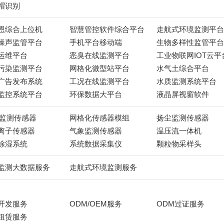
帽识别
恩综合上位机
智慧管控软件综合平台
走航式环境监测平台
噪声监管平台
手机平台移动端
生物多样性监管平台
运维平台
恶臭在线监测平台
工业物联网IOT云平
污染监测平台
网格化微型站平台
水气土综合平台
广告发布系统
工况在线监测平台
水质监测系统平台
监控系统平台
环保数据大平台
液晶屏视窗软件
C监测传感器
网格化传感器模组
扬尘监测传感器
离子传感器
气象监测传感器
温压流一体机
除湿系统
系统数据采集仪
颗粒物采样头
监测大数据服务
走航式环境监测服务
开发服务
ODM/OEM服务
ODM过证服务
租赁服务