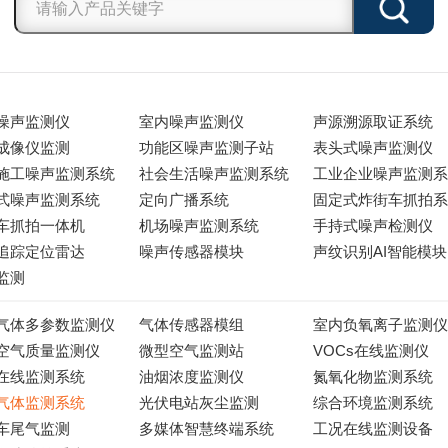
噪声监测仪
室内噪声监测仪
声源溯源取证系统
成像仪监测
功能区噪声监测子站
表头式噪声监测仪
施工噪声监测系统
社会生活噪声监测系统
工业企业噪声监测系
式噪声监测系统
定向广播系统
固定式炸街车抓拍系
车抓拍一体机
机场噪声监测系统
手持式噪声检测仪
追踪定位雷达
噪声传感器模块
声纹识别AI智能模块
监测
气体多参数监测仪
气体传感器模组
室内负氧离子监测仪
空气质量监测仪
微型空气监测站
VOCs在线监测仪
在线监测系统
油烟浓度监测仪
氮氧化物监测系统
气体监测系统
光伏电站灰尘监测
综合环境监测系统
车尾气监测
多媒体智慧终端系统
工况在线监测设备