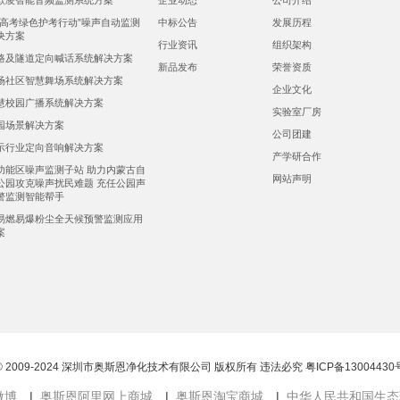
欺凌智能音频监测系统方案
企业动态
公司介绍
，高考绿色护考行动”噪声自动监测
中标公告
发展历程
决方案
行业资讯
组织架构
路及隧道定向喊话系统解决方案
新品发布
荣誉资质
场社区智慧舞场系统解决方案
企业文化
慧校园广播系统解决方案
实验室厂房
园场景解决方案
公司团建
示行业定向音响解决方案
产学研合作
功能区噪声监测子站 助力内蒙古自
网站声明
公园攻克噪声扰民难题 充任公园声
警监测智能帮手
易燃易爆粉尘全天候预警监测应用
案
© 2009-2024 深圳市奥斯恩净化技术有限公司 版权所有 违法必究
粤ICP备13004430
微博
|
奥斯恩阿里网上商城
|
奥斯恩淘宝商城
|
中华人民共和国生态