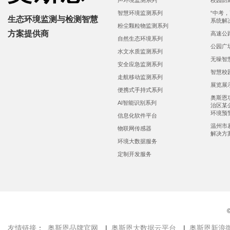
声环境监测系列
校园防
智慧环境监测系列
“中考
生态环境监测与检测智慧
系统解
粉尘颗粒物监测系列
方案提供商
高速公
自然生态环境系列
公园广
水文水质监测系列
无噪智
安全应急监测系列
智慧校
走航移动监测系列
展览展
便携式手持式系列
奥斯恩
AI智能识别系列
治区某
环境预
信息化软件平台
温州市
物联网传感器
解决方
环境大数据服务
定制开发服务
友情链接
：
奥斯恩品牌官网
|
奥斯恩大数据云平台
|
奥斯恩新浪