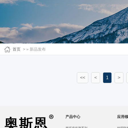
首页
> » 新品发布
<<
<
1
>
产品中心
应用