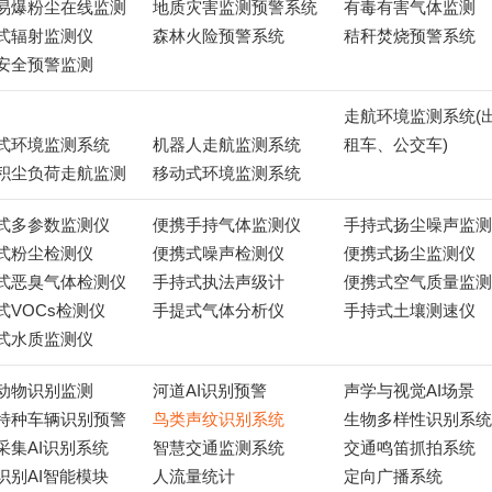
易爆粉尘在线监测
地质灾害监测预警系统
有毒有害气体监测
式辐射监测仪
森林火险预警系统
秸秆焚烧预警系统
安全预警监测
走航环境监测系统(
式环境监测系统
机器人走航监测系统
租车、公交车)
积尘负荷走航监测
移动式环境监测系统
式多参数监测仪
便携手持气体监测仪
手持式扬尘噪声监测
式粉尘检测仪
便携式噪声检测仪
便携式扬尘监测仪
式恶臭气体检测仪
手持式执法声级计
便携式空气质量监测
式VOCs检测仪
手提式气体分析仪
手持式土壤测速仪
式水质监测仪
动物识别监测
河道AI识别预警
声学与视觉AI场景
特种车辆识别预警
鸟类声纹识别系统
生物多样性识别系统
采集AI识别系统
智慧交通监测系统
交通鸣笛抓拍系统
识别AI智能模块
人流量统计
定向广播系统