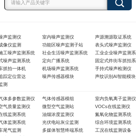
噪声监测仪
室内噪声监测仪
声源溯源取证系统
成像仪监测
功能区噪声监测子站
表头式噪声监测仪
施工噪声监测系统
社会生活噪声监测系统
工业企业噪声监测系
式噪声监测系统
定向广播系统
固定式炸街车抓拍系
车抓拍一体机
机场噪声监测系统
手持式噪声检测仪
追踪定位雷达
噪声传感器模块
声纹识别AI智能模块
监测
气体多参数监测仪
气体传感器模组
室内负氧离子监测仪
空气质量监测仪
微型空气监测站
VOCs在线监测仪
在线监测系统
油烟浓度监测仪
氮氧化物监测系统
气体监测系统
光伏电站灰尘监测
综合环境监测系统
车尾气监测
多媒体智慧终端系统
工况在线监测设备