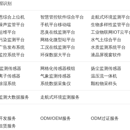
帽识别
恩综合上位机
智慧管控软件综合平台
走航式环境监测平台
噪声监管平台
手机平台移动端
生物多样性监管平台
运维平台
恶臭在线监测平台
工业物联网IOT云平
污染监测平台
网格化微型站平台
水气土综合平台
广告发布系统
工况在线监测平台
水质监测系统平台
监控系统平台
环保数据大平台
液晶屏视窗软件
C监测传感器
网格化传感器模组
扬尘监测传感器
离子传感器
气象监测传感器
温压流一体机
除湿系统
系统数据采集仪
颗粒物采样头
监测大数据服务
走航式环境监测服务
开发服务
ODM/OEM服务
ODM过证服务
租赁服务