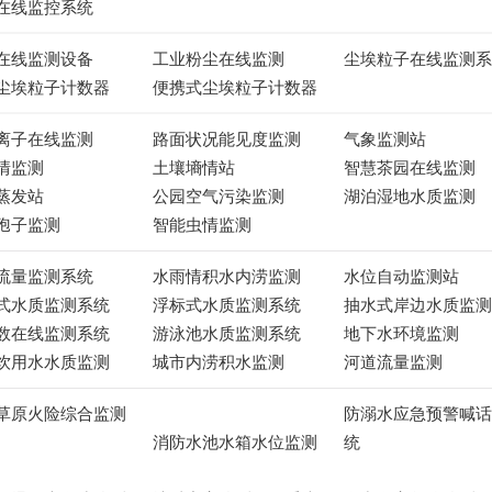
在线监控系统
在线监测设备
工业粉尘在线监测
尘埃粒子在线监测系
尘埃粒子计数器
便携式尘埃粒子计数器
离子在线监测
路面状况能见度监测
气象监测站
情监测
土壤墒情站
智慧茶园在线监测
蒸发站
公园空气污染监测
湖泊湿地水质监测
孢子监测
智能虫情监测
流量监测系统
水雨情积水内涝监测
水位自动监测站
式水质监测系统
浮标式水质监测系统
抽水式岸边水质监测
数在线监测系统
游泳池水质监测系统
地下水环境监测
饮用水水质监测
城市内涝积水监测
河道流量监测
草原火险综合监测
防溺水应急预警喊话
消防水池水箱水位监测
统