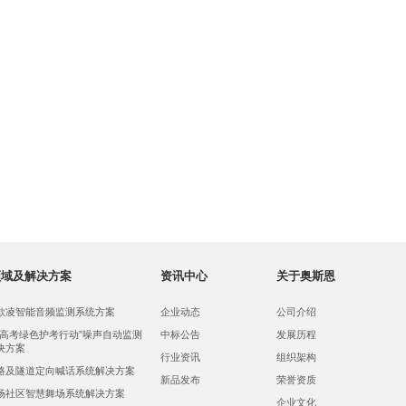
领域及解决方案
资讯中心
关于奥斯恩
欺凌智能音频监测系统方案
企业动态
公司介绍
，高考绿色护考行动”噪声自动监测
中标公告
发展历程
决方案
行业资讯
组织架构
路及隧道定向喊话系统解决方案
新品发布
荣誉资质
场社区智慧舞场系统解决方案
企业文化