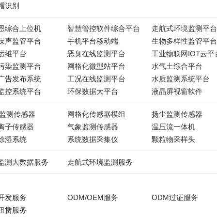
帽识别
恩综合上位机
智慧管控软件综合平台
走航式环境监测平台
噪声监管平台
手机平台移动端
生物多样性监管平台
运维平台
恶臭在线监测平台
工业物联网IOT云平
污染监测平台
网格化微型站平台
水气土综合平台
广告发布系统
工况在线监测平台
水质监测系统平台
监控系统平台
环保数据大平台
液晶屏视窗软件
C监测传感器
网格化传感器模组
扬尘监测传感器
离子传感器
气象监测传感器
温压流一体机
除湿系统
系统数据采集仪
颗粒物采样头
监测大数据服务
走航式环境监测服务
开发服务
ODM/OEM服务
ODM过证服务
租赁服务