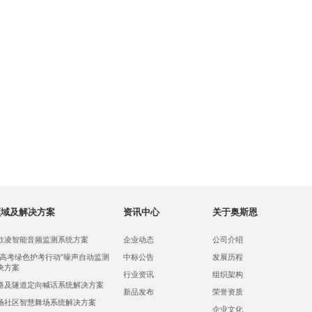
领域及解决方案
资讯中心
关于奥斯恩
欺凌智能音频监测系统方案
企业动态
公司介绍
，高考绿色护考行动”噪声自动监测
中标公告
发展历程
决方案
行业资讯
组织架构
路及隧道定向喊话系统解决方案
新品发布
荣誉资质
场社区智慧舞场系统解决方案
企业文化