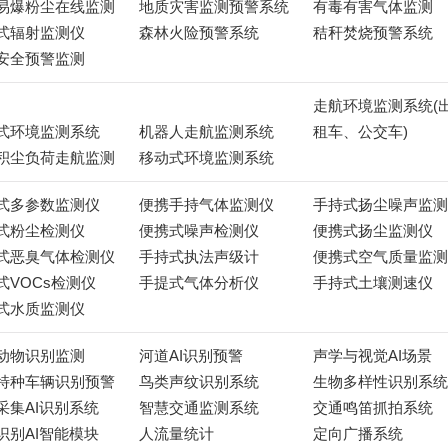
易爆粉尘在线监测
地质灾害监测预警系统
有毒有害气体监测
式辐射监测仪
森林火险预警系统
秸秆焚烧预警系统
安全预警监测
走航环境监测系统(
式环境监测系统
机器人走航监测系统
租车、公交车)
积尘负荷走航监测
移动式环境监测系统
式多参数监测仪
便携手持气体监测仪
手持式扬尘噪声监测
式粉尘检测仪
便携式噪声检测仪
便携式扬尘监测仪
式恶臭气体检测仪
手持式执法声级计
便携式空气质量监测
式VOCs检测仪
手提式气体分析仪
手持式土壤测速仪
式水质监测仪
动物识别监测
河道AI识别预警
声学与视觉AI场景
特种车辆识别预警
鸟类声纹识别系统
生物多样性识别系统
采集AI识别系统
智慧交通监测系统
交通鸣笛抓拍系统
识别AI智能模块
人流量统计
定向广播系统