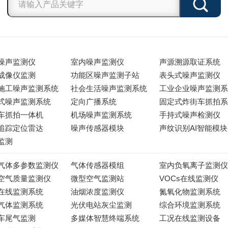
噪声监测仪
室内噪声监测仪
声源溯源取证系统
成像仪监测
功能区噪声监测子站
表头式噪声监测仪
施工噪声监测系统
社会生活噪声监测系统
工业企业噪声监测系
式噪声监测系统
定向广播系统
固定式炸街车抓拍系
车抓拍一体机
机场噪声监测系统
手持式噪声检测仪
追踪定位雷达
噪声传感器模块
声纹识别AI智能模块
监测
气体多参数监测仪
气体传感器模组
室内负氧离子监测仪
空气质量监测仪
微型空气监测站
VOCs在线监测仪
在线监测系统
油烟浓度监测仪
氮氧化物监测系统
气体监测系统
光伏电站灰尘监测
综合环境监测系统
车尾气监测
多媒体智慧终端系统
工况在线监测设备