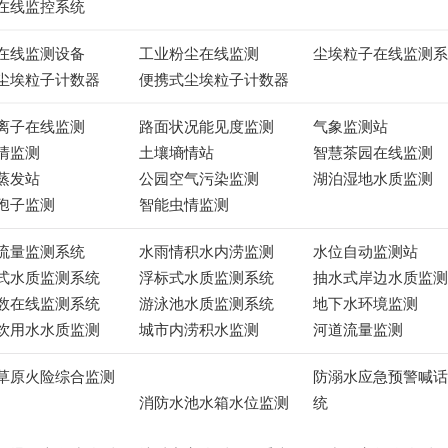
在线监控系统
在线监测设备
工业粉尘在线监测
尘埃粒子在线监测系
尘埃粒子计数器
便携式尘埃粒子计数器
离子在线监测
路面状况能见度监测
气象监测站
情监测
土壤墒情站
智慧茶园在线监测
蒸发站
公园空气污染监测
湖泊湿地水质监测
孢子监测
智能虫情监测
流量监测系统
水雨情积水内涝监测
水位自动监测站
式水质监测系统
浮标式水质监测系统
抽水式岸边水质监测
数在线监测系统
游泳池水质监测系统
地下水环境监测
饮用水水质监测
城市内涝积水监测
河道流量监测
草原火险综合监测
防溺水应急预警喊话
消防水池水箱水位监测
统